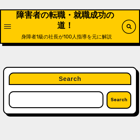
Skip
to
障害者の転職・就職成功の
content
道！
身障者1級の社長が100人指導を元に解説
Search
Search