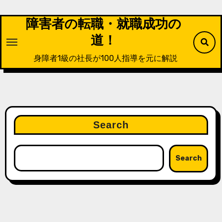
Skip
to
障害者の転職・就職成功の
content
道！
身障者1級の社長が100人指導を元に解説
Search
Search