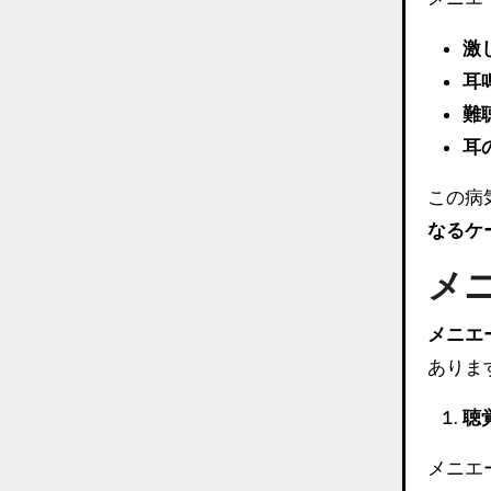
激
耳
難
耳
この病
なるケ
メ
メニエ
ありま
聴
メニエ