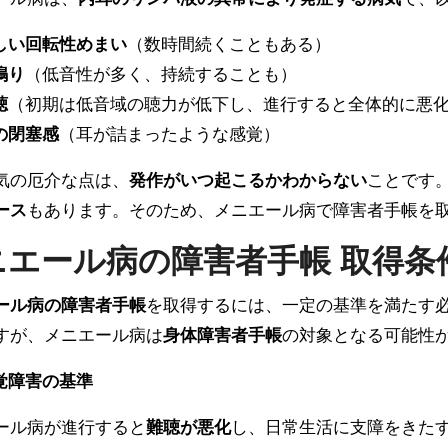
しい回転性めまい
（数時間続くこともある）
鳴り
（低音性が多く、持続することも）
聴
（初期は低音域の聴力が低下し、進行すると全体的に悪
の閉塞感
（耳が詰まったような感覚）
気の厄介な点は、
発作がいつ起こるかわからない
ことです
ース
もあります。そのため、メニエール病で障害者手帳を
ニエール病の障害者手帳 取得条
ール病の障害者手帳
を取得するには、一定の基準を満たす
すが、メニエール病は
身体障害者手帳
の対象となる可能性
覚障害の基準
ール病が進行すると
難聴が悪化
し、日常生活に支障をきた