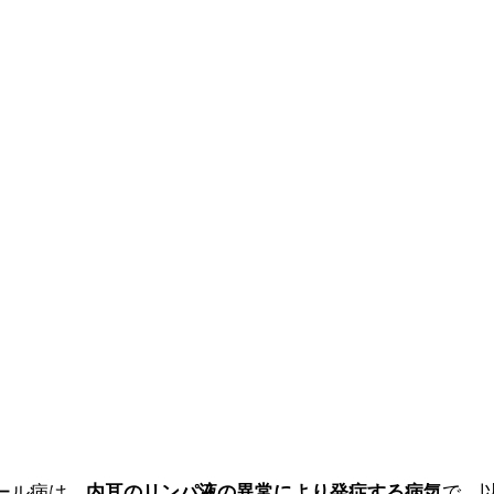
ール病は、
内耳のリンパ液の異常により発症する病気
で、