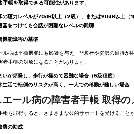
者手帳を取得できる可能性があります。
耳の聴力レベルが70dB以上（2級）、または90dB以上（1
聴器をつけても会話が困難なレベルの難聴
衡機能障害の基準
ール病は平衡機能にも影響を与え、**歩行や姿勢の維持が困
害者手帳の対象になることがあります。
まいが頻発し、歩行が極めて困難な場合（5級程度）
常生活で転倒のリスクが高く、一人での移動が難しい場合
ニエール病の障害者手帳 取得の
手帳を取得すると、さまざまな公的サポートを受けること
療費の助成