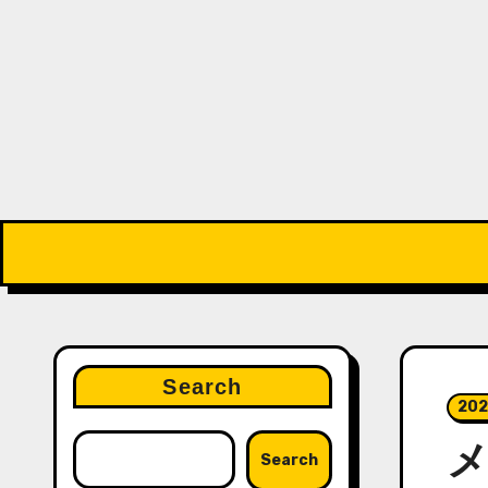
Search
202
メ
Search