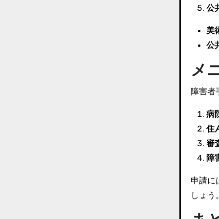
公
美
公
メ
障害者
病
住
審
障
申請に
しょう