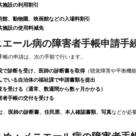
共施設の利用割引
術館、動物園、映画館などの入場料割引
共施設の使用料減免
ニエール病の障害者手帳申請手
手帳の申請は、次の手順で行います。
院で診断を受け、医師の診断書を取得
（聴覚障害や平衡機
んでいる自治体の福祉課で申請書類を提出
査を受ける（通常、数週間から数ヶ月かかる）
害者手帳の交付を受ける
は、
医師の診断書、住民票、本人確認書類、写真
などが必
。