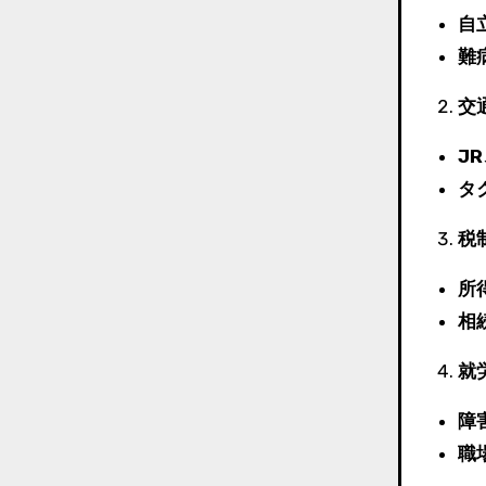
自
難
交
J
タ
税
所
相
就
障
職