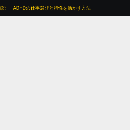
解説
ADHDの仕事選びと特性を活かす方法
就労移行支援