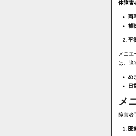
体障害
両
補
平
メニエ
は、障
め
日
メ
障害者
医