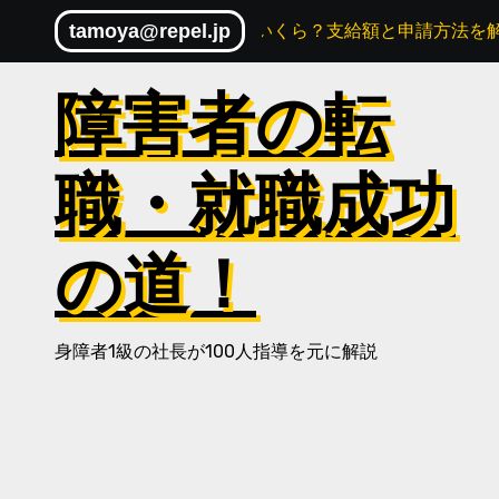
Skip
tamoya@repel.jp
障害者雇用助成金は月いくら？支給額と申請方法を
to
content
障害者の転
職・就職成功
の道！
身障者1級の社長が100人指導を元に解説