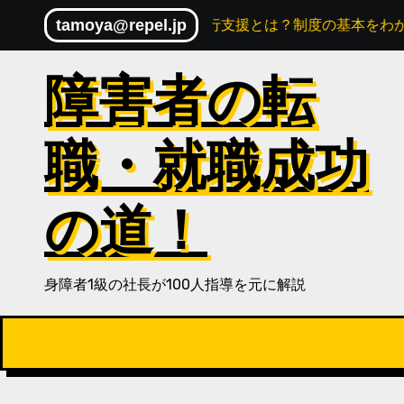
Skip
を活かす方法
tamoya@repel.jp
就労移行支援とは？制度の基本をわかりやすく
to
content
障害者の転
職・就職成功
の道！
身障者1級の社長が100人指導を元に解説